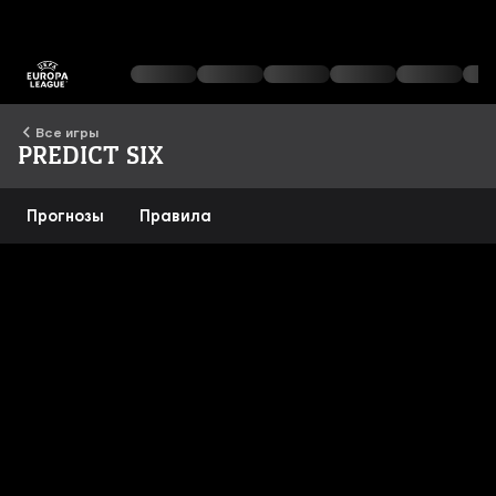
Все игры
Predict Six
Прогнозы
Правила