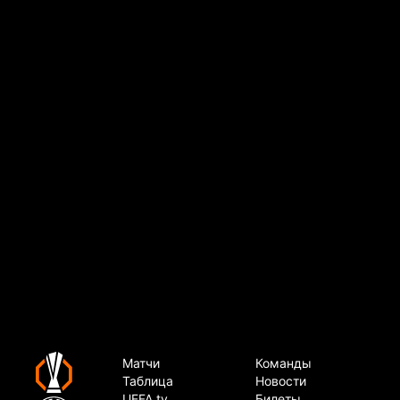
Лига Европы УЕФА
Матчи
Команды
Таблица
Новости
UEFA.tv
Билеты