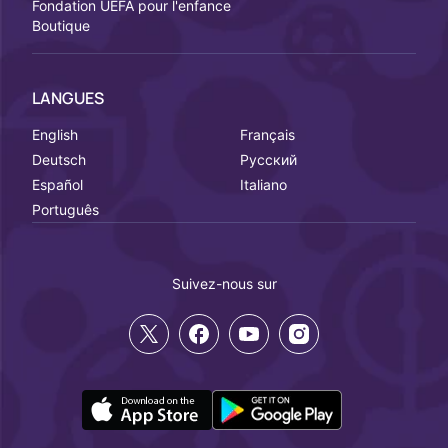
Fondation UEFA pour l'enfance
Boutique
LANGUES
English
Français
Deutsch
Русский
Español
Italiano
Português
Suivez-nous sur
twitter
facebook
youtube
instagram