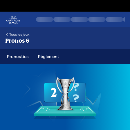
Tous les jeux
Pronos 6
Pronostics
Règlement