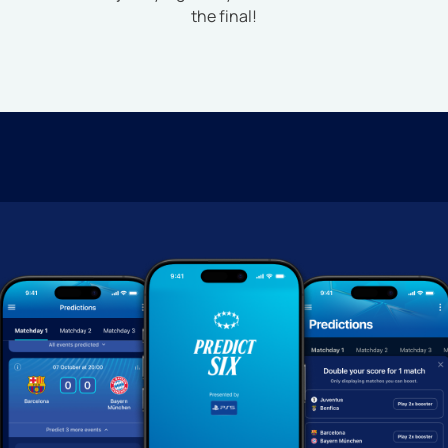
the final!