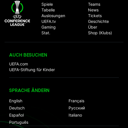
UEFA Conference League
Spiele
Teams
Tabelle
News
Auslosungen
Tickets
UEFA.tv
Geschichte
Gaming
Über
Stat.
Shop (Klubs)
AUCH BESUCHEN
UEFA.com
UEFA-Stiftung für Kinder
SPRACHE ÄNDERN
English
Français
Deutsch
Русский
Español
Italiano
Português